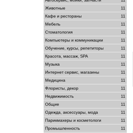
Автосервис, мойки, запчасти
11
Животные
11
Кафе и рестораны
11
Мебель
11
Стоматология
11
Компьютеры и коммуникации
11
Обучение, курсы, репетиторы
11
Красота, массаж, SPA
11
Музыка
11
Интернет сервис, магазины
11
Медицина
11
Флористы, декор
11
Недвижимость
11
Общие
11
Одежда, аксессуары, мода
11
Парикмахеры и косметологи
11
Промышленность
11