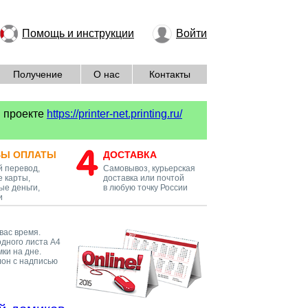
Помощь и инструкции
Войти
Получение
О нас
Контакты
м проекте
https://printer-net.printing.ru/
БЫ ОПЛАТЫ
ДОСТАВКА
й перевод,
Самовывоз, курьерская
 карты,
доставка или почтой
ые деньги,
в любую точку России
и
вас время.
дного листа А4
ки на дне.
лон с надписью