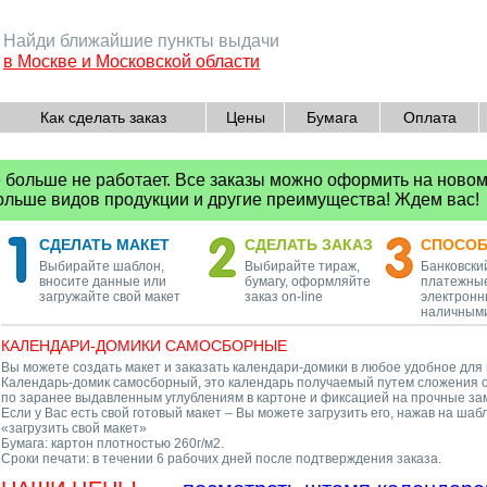
Найди ближайшие пункты выдачи
в Москве и Московской области
Как сделать заказ
Цены
Бумага
Оплата
е больше не работает. Все заказы можно оформить на ново
больше видов продукции и другие преимущества! Ждем вас!
СДЕЛАТЬ МАКЕТ
СДЕЛАТЬ ЗАКАЗ
СПОСО
Выбирайте шаблон,
Выбирайте тираж,
Банковски
вносите данные или
бумагу, оформляйте
платежные
загружайте свой макет
заказ on-line
электронн
наличным
КАЛЕНДАРИ-ДОМИКИ САМОСБОРНЫЕ
Вы можете создать макет и заказать календари-домики в любое удобное для 
Календарь-домик самосборный, это календарь получаемый путем сложения о
по заранее выдавленным углублениям в картоне и фиксацией на прочные зам
Если у Вас есть свой готовый макет – Вы можете загрузить его, нажав на шаб
«загрузить свой макет»
Бумага: картон плотностью 260г/м2.
Сроки печати: в течении 6 рабочих дней после подтверждения заказа.