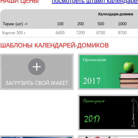
НАШИ ЦЕНЫ
посмотреть штамп календаре
Календари-домики
Тираж (шт) ->
100
200
500
1000
Картон 300 г.
6400
7200
8700
9700
ШАБЛОНЫ КАЛЕНДАРЕЙ-ДОМИКОВ