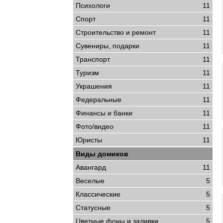
Психологи
11
Спорт
11
Строительство и ремонт
11
Сувениры, подарки
11
Транспорт
11
Туризм
11
Украшения
11
Федеральные
11
Финансы и банки
11
Фото/видео
11
Юристы
11
Виды домиков
Авангард
11
Веселые
5
Классические
5
Статусные
5
Цветные фоны и заливки
5