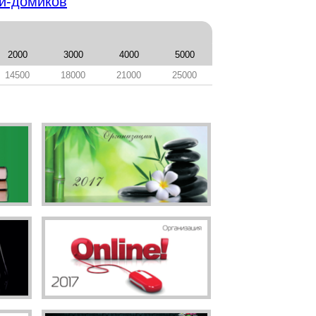
й-домиков
2000
3000
4000
5000
14500
18000
21000
25000