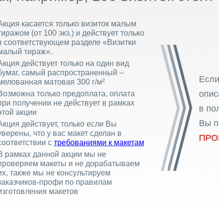
Акция касается только визиток малым
тиражом (от 100 экз.) и действует только
в соответствующем разделе «Визитки
малый тираж».
Акция действует только на один вид
бумаг, самый распространенный –
Если
мелованная матовая 300 г/м²
опис
Возможна только предоплата, оплата
при получении не действует в рамках
в по
этой акции
Вы п
Акция действует, только если Вы
уверены, что у вас макет сделан в
ПРО
соответствии с
требованиями к макетам
В рамках данной акции мы не
проверяем макеты и не дорабатываем
их, также мы не консультируем
заказчиков-профи по правилам
изготовления макетов