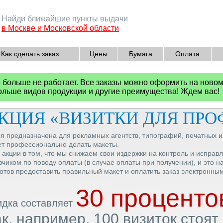
Найди ближайшие пункты выдачи
в Москве и Московской области
Как сделать заказ
Цены
Бумага
Оплата
е больше не работает. Все заказы можно оформить на ново
больше видов продукции и другие преимущества! Ждем вас!
КЦИЯ «ВИЗИТКИ ДЛЯ ПР
я предназначена для рекламных агентств, типографий, печатных и 
т профессионально делать макеты.
 акции в том, что мы снижаем свои издержки на контроль и исправ
зчиком по поводу оплаты (в случае оплаты при получении), и это на
готов предоставить правильный макет и оплатить заказ электронн
30 проценто
идка составляет
к, например, 100 визиток стоят