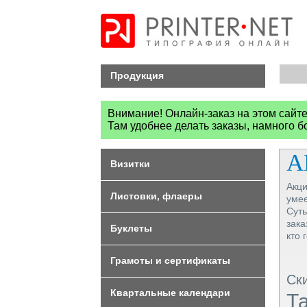
Продукция
Внимание! Онлайн-заказ на этом сайт
Там удобнее делать заказы, намного 
А
Визитки
Акци
Листовки, флаеры
умее
Суть
зака
Буклеты
кто 
Грамоты и сертификаты
Ск
Квартальные календари
Та