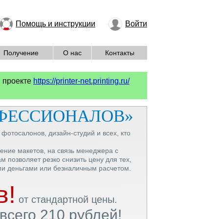
Помощь и инструкции
Войти
Получение
О нас
Контакты
м проекте
https://printer-net.printing.ru/
ОФЕССИОНАЛОВ»
фотосалонов, дизайн-студий и всех, кто
ление макетов, на связь менеджера с
м позволяет резко снизить цену для тех,
ыми деньгами или безналичным расчетом.
в!
от стандартной цены.
 всего 210 рублей!