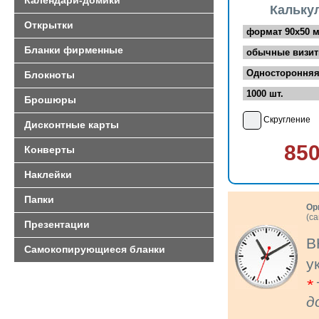
Календари-домики
Кальку
Открытки
Бланки фирменные
Блокноты
Брошюры
Скругление
Дисконтные карты
85
Конверты
Наклейки
Папки
Ор
(с
Презентации
В
Самокопирующиеся бланки
у
*
д