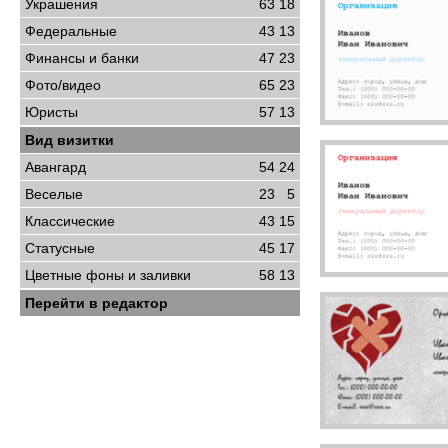
Украшения
63
18
Федеральные
43
13
Финансы и банки
47
23
Фото/видео
65
23
Юристы
57
13
Вид визитки
Авангард
54
24
Веселые
23
5
Классические
43
15
Статусные
45
17
Цветные фоны и заливки
58
13
Перейти в редактор