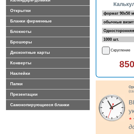
Календари-домики
Кальку
Открытки
Бланки фирменные
Блокноты
Брошюры
Скругление
Дисконтные карты
85
Конверты
Наклейки
Папки
Ор
(с
Презентации
В
Самокопирующиеся бланки
у
*
д