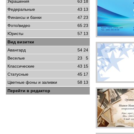
Украшения
63
18
Федеральные
43
13
Финансы и банки
47
23
Фото/видео
65
23
Юристы
57
13
Вид визитки
Авангард
54
24
Веселые
23
5
Классические
43
15
Статусные
45
17
Цветные фоны и заливки
58
13
Перейти в редактор