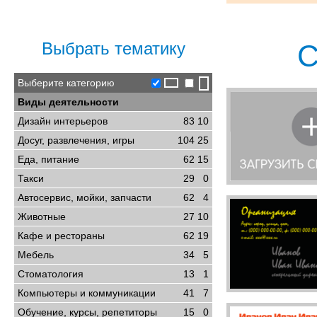
Выбрать тематику
С
Выберите категорию
Виды деятельности
Дизайн интерьеров
83
10
Досуг, развлечения, игры
104
25
Еда, питание
62
15
Такси
29
0
Автосервис, мойки, запчасти
62
4
Животные
27
10
Кафе и рестораны
62
19
Мебель
34
5
Стоматология
13
1
Компьютеры и коммуникации
41
7
Обучение, курсы, репетиторы
15
0