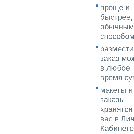
проще и
быстрее,
обычным
способо
размести
заказ мо
в любое
время су
макеты и
заказы
хранятся
вас в Ли
Кабинете