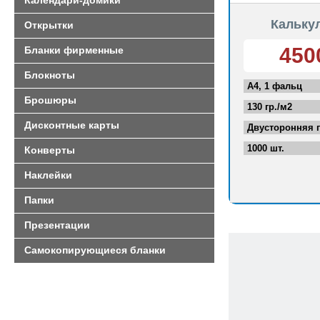
Календари-домики
Кальку
Открытки
450
Бланки фирменные
Блокноты
Брошюры
Дисконтные карты
Конверты
Наклейки
Папки
Презентации
Самокопирующиеся бланки